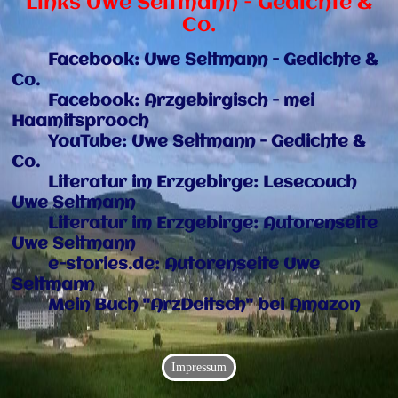
Links Uwe Seltmann - Gedichte &
Co.
Facebook: Uwe Seltmann - Gedichte &
Co.
Facebook: Arzgebirgisch - mei
Haamitsprooch
YouTube: Uwe Seltmann - Gedichte &
Co.
Literatur im Erzgebirge: Lesecouch
Uwe Seltmann
Literatur im Erzgebirge: Autorenseite
Uwe Seltmann
e-stories.de: Autorenseite Uwe
Seltmann
Mein Buch "ArzDeitsch" bei Amazon
Impressum