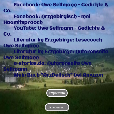
Facebook: Uwe Seltmann - Gedichte &
Co.
Facebook: Arzgebirgisch - mei
Haamitsprooch
YouTube: Uwe Seltmann - Gedichte &
Co.
Literatur im Erzgebirge: Lesecouch
Uwe Seltmann
Literatur im Erzgebirge: Autorenseite
Uwe Seltmann
e-stories.de: Autorenseite Uwe
Seltmann
Mein Buch "ArzDeitsch" bei Amazon
Impressum
Urheberrecht