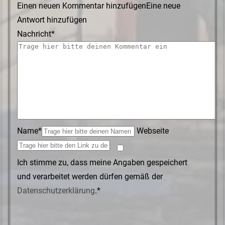
Einen neuen Kommentar hinzufügen
Eine neue
Antwort hinzufügen
Nachricht*
Name*
Webseite
Ich stimme zu, dass meine Angaben gespeichert
und verarbeitet werden dürfen gemäß der
Datenschutzerklärung
.*
Abbrechen